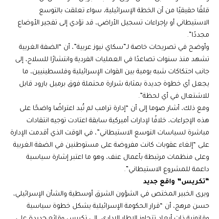
قلقًا حقيقيًا من أن الخطة الإسرائيلية، سواء تعلقت بالتوسع
الاستيطاني أو بإجراءات تسجيل الأراضي، قد تؤدي إلى تفجير الأوضاع
مجددًا”.
وأوضح في تصريحات خاصة لـ”سكاي نيوز عربية”، أن “الضفة الغربية
تشهد منذ سنوات تصاعدًا في العمليات الفردية وانتشارًا للسلاح، إلى
جانب احتكاكات شبه يومية بين القوات الإسرائيلية وفلسطينيين، ما
يجعل أي خطوة جديدة بمثابة شرارة محتملة فوق برميل بارود قابل
للاشتعال في أي لحظة”.
ومع ذلك، أشار صوما إلى أن “إدارة ترامب لم تُبد اعتراضًا واضحًا على
هذه الإجراءات، خلافًا لإدارات أميركية سابقة اعتادت توجيه انتقادات
مباشرة لسياسات التوسع الاستيطاني”، في الوقت الذي أقدمت الإدارة
على “إلغاء عقوبات كانت مفروضة على مستوطنين في الضفة الغربية
وعلى منظمات مرتبطة بأعمال عنف، وهو ما اعتبر إشارة سياسية
داعمة للمشروع الاستيطاني”.
“تكريس” واقع جديد
ويرى الخبير المختص في الشؤون الشرق أوسطية والشأن الإسرائيلي،
حسن مرهج، أن “قرار الحكومة الإسرائيلية يشكل خطوة سياسية
وقانونية ذات أبعاد تتجاوز الإطار الإداري، إلى تكريس وقائع جديدة على