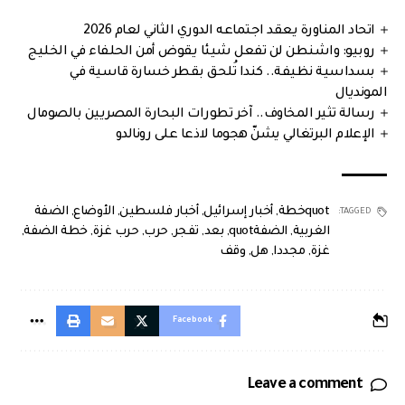
اتحاد المناورة يعقد اجتماعه الدوري الثاني لعام 2026
روبيو: واشنطن لن تفعل شيئا يقوض أمن الحلفاء في الخليج
بسداسية نظيفة.. كندا تُلحق بقطر خسارة قاسية في
المونديال
رسالة تثير المخاوف.. آخر تطورات البحارة المصريين بالصومال
الإعلام البرتغالي يشنّ هجوما لاذعا على رونالدو
quotخطة
,
أخبار إسرائيل
,
أخبار فلسطين
,
الأوضاع
,
الضفة
TAGGED:
الغربية
,
الضفةquot
,
بعد
,
تفجر
,
حرب
,
حرب غزة
,
خطة الضفة
,
غزة
,
مجددا
,
هل
,
وقف
Facebook
Leave a comment