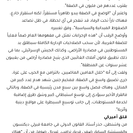
يقترب عددهم من مليون في الضفة”.
واعتبر أن “الوضع في الضفة يبدو ظاهرياً مستقراً، لكنه استقرار خادع،
فهناك ناراً تحت الرماد قد تنفجر في أي لحظة، في ظل تصاعد
الضغوط الميدانية والسياسية”، وفق تعبيره.
وأوضح الرقب أن “هذه الإجراءات تمثل في مفهومها العام ضماً فعلياً
للضفة الغربية، لأن سحب الصلاحيات الإدارية الكاملة سيطلق يد
المستوطنين في مصادرة الأراضي، وكذلك الجيش الإسرائيلي، بما في
ذلك تطبيق قانون أملاك الغائبين الذي يتيح مصادرة أراضي من يغيبون
عشر سنوات عن المنطقة”.
ولفت إلى أنه “خلال العامين الماضيين، بالتزامن مع الحرب على غزة،
جرى تضييق واسع في الضفة، فمخيم جنين شهد هدم عدد كبير من
المنازل، وهناك فصل واسع بين سبع مدن رئيسية في الضفة، وبالتالي
فالقرار الأخير سيؤدي إلى توسع استيطاني كبير وشق طرق إضافية
لخدمة المستوطنات، إلى جانب توسيع السيطرة على مواقع دينية
وأثرية”.
قلق أميركي
من واشنطن، حذر أستاذ القانون الدولي في جامعة فيرلي ديكنسون
والمستشار السابق ضمن فريق ترامب، غبريال صوما، من أن “هناك