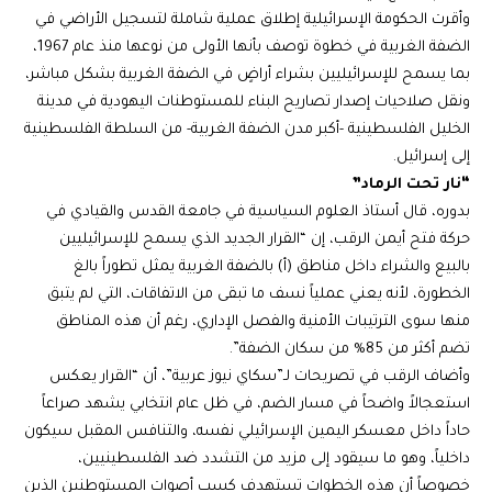
وأقرت الحكومة الإسرائيلية إطلاق عملية شاملة لتسجيل الأراضي في
الضفة الغربية في خطوة توصف بأنها الأولى من نوعها منذ عام 1967،
بما يسمح للإسرائيليين بشراء أراضٍ في الضفة الغربية بشكل مباشر،
ونقل صلاحيات إصدار تصاريح البناء للمستوطنات اليهودية في مدينة
الخليل الفلسطينية -أكبر مدن الضفة الغربية- من السلطة الفلسطينية
إلى إسرائيل.
“نار تحت الرماد”
بدوره، قال أستاذ العلوم السياسية في جامعة القدس والقيادي في
حركة فتح أيمن الرقب، إن “القرار الجديد الذي يسمح للإسرائيليين
بالبيع والشراء داخل مناطق (أ) بالضفة الغربية يمثل تطوراً بالغ
الخطورة، لأنه يعني عملياً نسف ما تبقى من الاتفاقات، التي لم يتبق
منها سوى الترتيبات الأمنية والفصل الإداري، رغم أن هذه المناطق
تضم أكثر من 85% من سكان الضفة”.
وأضاف الرقب في تصريحات لـ”سكاي نيوز عربية”، أن “القرار يعكس
استعجالاً واضحاً في مسار الضم، في ظل عام انتخابي يشهد صراعاً
حاداً داخل معسكر اليمين الإسرائيلي نفسه، والتنافس المقبل سيكون
داخلياً، وهو ما سيقود إلى مزيد من التشدد ضد الفلسطينيين،
خصوصاً أن هذه الخطوات تستهدف كسب أصوات المستوطنين الذين