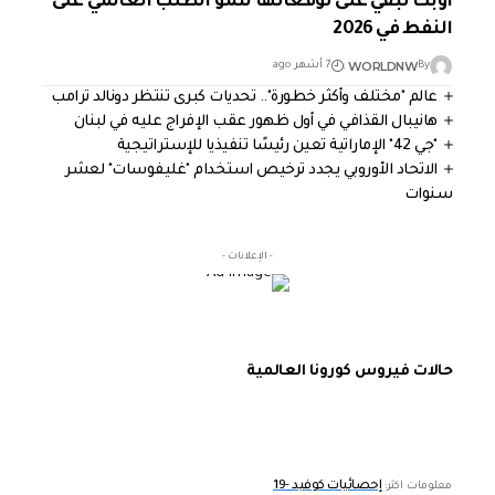
أوبك تبقي على توقعاتها لنمو الطلب العالمي على
النفط في 2026
WORLDNW
By
7 أشهر ago
عالم "مختلف وأكثر خطورة".. تحديات كبرى تنتظر دونالد ترامب
هانيبال القذافي في أول ظهور عقب الإفراج عليه في لبنان
"جي 42" الإماراتية تعين رئيسًا تنفيذيا للإستراتيجية
الاتحاد الأوروبي يجدد ترخيص استخدام "غليفوسات" لعشر
سنوات
- الإعلانات -
حالات فيروس كورونا العالمية
إحصائيات كوفيد -19
معلومات اكثر: