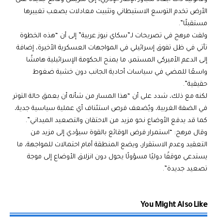
الأرض تخدم التوسع الاستيطاني وتثبيت معادلات يصعب تغييرها
مستقبلًا”.
ولفت مرهج في تصريحات لـ”سكاي نيوز عربية” إلى أن “هذه الخطوة
تأتي في ظل تفوق إسرائيلي في المواجهات العسكرية الأخيرة، إضافة
إلى الدعم الأميركي المستمر، ما يمنح الحكومة الإسرائيلية هامشًا
واسعًا للمضي في سياسات أحادية الجانب دون خشية ضغوط
حقيقية”.
لكنه مع ذلك، شدد على أن “هذا المسار من شأنه أن يعمق حالة التوتر
في الضفة الغربية، ويُضعف فرص استئناف أي عملية سياسية جدية،
كما قد يدفع الأوضاع نحو مزيد من الاحتقان والتصعيد الميداني”.
وقال مرهج: “استمرار فرض الوقائع بالقوة سيؤدي إلى مزيد من
التعقيد وعدم الاستقرار، ويضع المنطقة أمام احتمالات للمواجهة، ما
يستدعي موقفًا دوليًا مسؤولًا يحول دون انزلاق الأوضاع إلى موجة
تصعيد جديدة”.
You Might Also Like