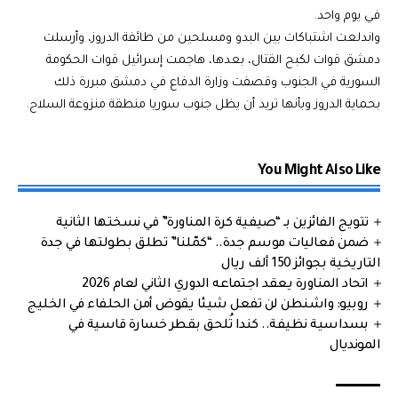
في يوم واحد.
واندلعت اشتباكات بين البدو ومسلحين من طائفة الدروز، وأرسلت
دمشق قوات لكبح القتال، بعدها، هاجمت إسرائيل قوات الحكومة
السورية في الجنوب وقصفت وزارة الدفاع في دمشق مبررة ذلك
بحماية الدروز وبأنها تريد أن يظل جنوب سوريا منطقة منزوعة السلاح.
You Might Also Like
تتويج الفائزين بـ “صيفية كرة المناورة” في نسختها الثانية
ضمن فعاليات موسم جدة.. “كمّلنا” تطلق بطولتها في جدة
التاريخية بجوائز 150 ألف ريال
اتحاد المناورة يعقد اجتماعه الدوري الثاني لعام 2026
روبيو: واشنطن لن تفعل شيئا يقوض أمن الحلفاء في الخليج
بسداسية نظيفة.. كندا تُلحق بقطر خسارة قاسية في
المونديال