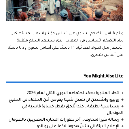
ويتم قياس التضخم السنوي على أساس مؤشر أسعار المستهلكين.
وزاد التضخم الأساسي في المغرب، الذي يستبعد السلع متقلبة
الأسعار مثل المواد الغذائية، 1.1 بالمئة على أساس سنوي و0.2 بالمئة
على أساس شهري.
You Might Also Like
اتحاد المناورة يعقد اجتماعه الدوري الثاني لعام 2026
روبيو: واشنطن لن تفعل شيئا يقوض أمن الحلفاء في الخليج
بسداسية نظيفة.. كندا تُلحق بقطر خسارة قاسية في
المونديال
رسالة تثير المخاوف.. آخر تطورات البحارة المصريين بالصومال
الإعلام البرتغالي يشنّ هجوما لاذعا على رونالدو