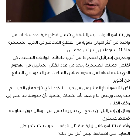
وزار نتنياهو القوات الإسرائيلية في شمال قطاع غزة بعد ساعات من
واحدة من أكثر الليالي دموية في القطاع المحاصر في الحرب المستمرة
منذ 11 أسبوعا بين إسرائيل وحماس.
وتتعرض إسرائيل لضغوط من أقرب حلفائها، الولايات المتحدة، كي
تقلص حملتها العسكرية وتحد من عدد القتلى المدنيين في الهجوم
الذي تشنه انتقاما من هجوم حماس المباغت عبر الحدود في السابع
من أكتوبر.
لكن نتنياهو أبلغ المشرعين من حزب الليكود الذي يتزعمه أن الحرب لم
تنته بعد، ورفض ما وصفه بأنه تكهنات إعلامية بأن حكومته قد تدعو إلى
وقف القتال.
وقال إن إسرائيل لن تنجح في تحرير ما تبقى من الرهائن دون ممارسة
ضغط عسكري.
وأضاف نتنياهو خلال زيارة غزة “لن نتوقف. الحرب ستستمر حتى
النهاية، حتى اكتمالها، ليس أقل من ذلك”.