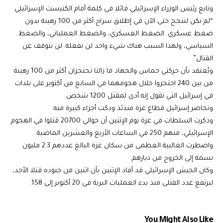
وتابع رئيس الوزراء الإسرائيلي قائلا في كلمة أمام الكنيست الإسرائيلي
“لم نكن لننجح حتى الآن في إطلاق سراح أكثر من 100 رهينة بدون
ضغط عسكري. الضغط العسكري، والضغط العملياتي، والضغط
السياسي، ولهذا السبب هناك شيء واحد لن نفعله. لن نتوقف عن
القتال”.
ويُعتقد بأن حركتي حماس والجهاد ما زالتا تحتجزان أكثر من 100 رهينة
من بين 240 احتجزوا خلال هجومهما في السابع من أكتوبر على بلدات
في إسرائيل التي تقول إنه أدى لمقتل 1200 شخص.
وتحاصر إسرائيل قطاع غزة منذئذ ودكت أجزاء كبيرة منه.
وذكرت السلطات في غزة يوم الإثنين أن حوالي 20700 قتلوا في الهجوم
الإسرائيلي، منهم 250 في الساعات الأربع والعشرين الماضية.
واضطرت الغالبية العظمى من سكان غزة البالغ عددهم 2.3 مليون
نسمة إلى الخروج من ديارهم.
وكان الجيش الإسرائيلي قد أفاد الإثنين بأن اثنين من جنوده قتلا الأحد،
ليرتفع عدد القتلى منذ بدء العمليات البرية في 20 أكتوبر إلى 158.
You Might Also Like