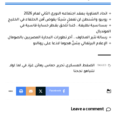
اتحاد المناورة يعقد اجتماعه الدوري الثاني لعام 2026
روبيو: واشنطن لن تفعل شيئا يقوض أمن الحلفاء في الخليج
بسداسية نظيفة.. كندا تُلحق بقطر خسارة قاسية في
المونديال
رسالة تثير المخاوف.. آخر تطورات البحارة المصريين بالصومال
الإعلام البرتغالي يشنّ هجوما لاذعا على رونالدو
الضغط
,
العسكري
,
تحرير
,
حماس
,
رهائن
,
غزة
,
في
,
لما
,
لولا
,
TAGGED:
نتنياهو
,
نجحنا
Facebook
Leave a comment