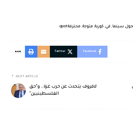
حول
,
سينما
,
في
,
كورية
,
متوجة
,
محترفةquot
Twitter
Facebook
NEXT ARTICLE
لافروف يتحدث عن حرب غزة.. و"حق
الفلسطينيين"