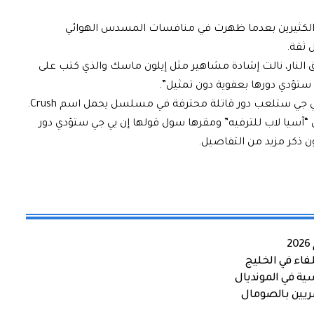
 من العمر 32 عاما بإعجاب الكثيرين بعدما ظهرت في منافسات المسدس الهوائي
 ثقة.
 النار، نالت إشادة مشاهير مثل إيلون ماسك والذي كتب على
تؤدي دورها بعفوية دون تمثيل”.
جي ستلعب دور قاتلة محترفة في مسلسل يحمل اسم Crush.
آسيا لاب للترفيه” ومقرها سول قولها إن يي جي ستؤدي دور
ن ذكر مزيد من التفاصيل.
اء في الخليج
ية في المونديال
صريين بالصومال