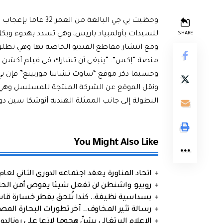
وحظيت يي جي البالغة
للسيدات بأولمبياد باريس، وهي تسدد بهدوء وبكل
SHARE
ومع انتشار مقاطع الفيديو الخاصة بها وهي تطلق
منصة “إكس”: “ينبغي أن تشارك في فيلم آكشن. س
وحسبما ذكر موقع “ساوث تشاينا مورنينغ” فإن يي 
ونقل الموقع عن الشركة المنتجة للمسلسل وهي “
البطولة إلى جانب الممثلة الهندية أنوشكا سين دو
You Might Also Like
اتحاد المناورة يعقد اجتماعه الدوري الثاني لعام 2026
روبيو: واشنطن لن تفعل شيئا يقوض أمن الحلف
بسداسية نظيفة.. كندا تُلحق بقطر خسارة قاس
رسالة تثير المخاوف.. آخر تطورات البحارة الم
الإعلام البرتغالي يشنّ هجوما لاذعا على رونالدو