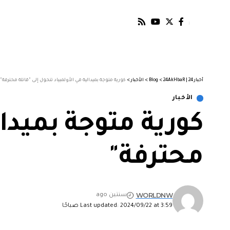
أخبار 24 | 24AkHbaR
>
Blog
>
الأخبار
>
كورية متوجة بميدالية في الأولمبياد تتحول إلى "قاتلة محترفة"
الأخبار
كورية متوجة بميدال
محترفة"
WORLDNW
سنتين ago
Last updated: 2024/09/22 at 3:59 صباحًا