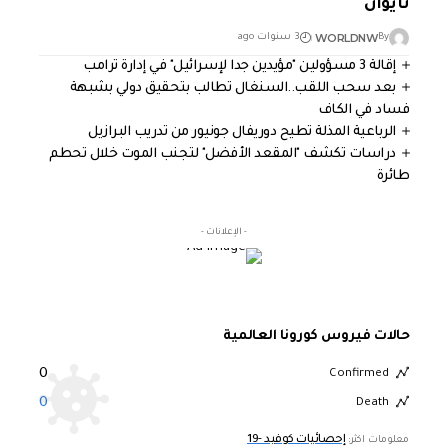
تايوان
WORLDNW
By
3 سنوات ago
إقالة 3 مسؤولين "مؤيدين جدا لإسرائيل" في إدارة ترامب
بعد سحب اللقب..السنغال تطالب بتحقيق دولي بشبهة
فساد في الكاف
الرباعية المذلة تطيح دوريفال جونيور من تدريب البرازيل
دراسات تكشف "المقعد الأفضل" لتجنب الموت خلال تحطم
طائرة
- الإعلانات -
حالات فيروس كورونا العالمية
0
Confirmed
0
Death
إحصائيات كوفيد -19
معلومات اكثر: