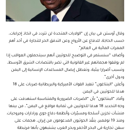
وقال أوستن في بيان إن “الولايات المتحدة لن تتردد في اتخاذ إجراءات،
حسب الحاجة، للدفاع عن الأرواح وعن التدفق الحر للتجارة في أحد أهم
الممرات المائية في العالم”.
وأضاف “سنستمر في التوضيح للحوثيين أنهم سيتحملون العواقب إذا
لم يوقفوا هجماتهم غير القانونية التي تضر باقتصادات الشرق الأوسط،
وتسبب أضرارا بيئية، وتعطل إيصال المساعدات الإنسانية إلى اليمن
ودول أخرى”.
وأعلن “البنتاغون” تنفيذ القوات الأميركية والبريطانية ضربات على 18
هدفا للحوثيين في اليمن.
وأفاد “البنتاغون” بأن “الضربات الضرورية والمتناسبة استهدفت على
وجه التحديد 18 هدفا للحوثيين في ثمانية مواقع في اليمن”، من بينها
منشآت تخزين أسلحة ومسيّرات وأنظمة دفاع جوي ورادارات ومروحيات.
ومنذ 19 نوفمبر، ينفّذ الحوثيون المدعومون من إيران، هجمات على
سفن تجارية في البحر الأحمر وبحر العرب يشتبهون بأنها مرتبطة