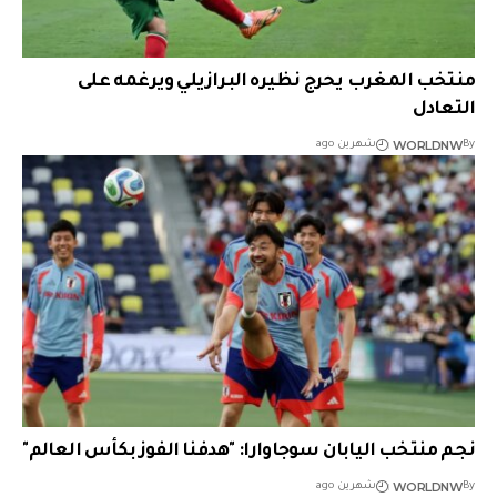
منتخب المغرب يحرج نظيره البرازيلي ويرغمه على
التعادل
WORLDNW
By
شهرين ago
نجم منتخب اليابان سوجاوارا: "هدفنا الفوز بكأس العالم"
WORLDNW
By
شهرين ago