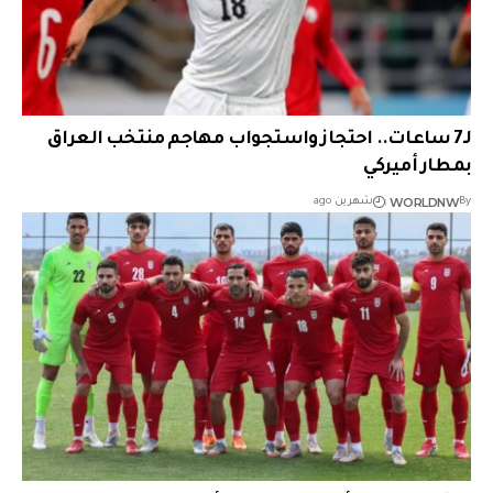
لـ7 ساعات.. احتجاز واستجواب مهاجم منتخب العراق
بمطار أميركي
WORLDNW
By
شهرين ago