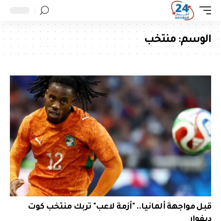
الوسم:
منتخب
قبل مواجهة ألمانيا.. "أزمة لاعب" تربك منتخب كوت
ديفوار