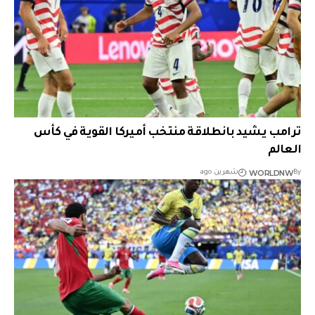
ترامب يشيد بانطلاقة منتخب أميركا القوية في كأس
العالم
WORLDNW
By
شهرين ago