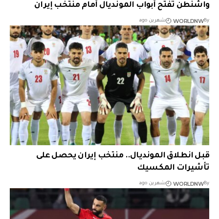
واشنطن تفتح أبواب المونديال أمام منتخب إيران
WORLDNW
By
شهرين ago
قبل انطلاق المونديال.. منتخب إيران يحصل على
تأشيرات المكسيك
WORLDNW
By
شهرين ago