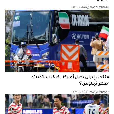
WORLDNW
By
شهرين ago
منتخب إيران يصل أميركا.. كيف استقبلته
"طهرانجلوس"؟
WORLDNW
By
شهرين ago