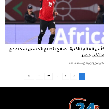
كأس العالم الأخيرة.. صلاح يتطلع لتحسين سجله مع
منتخب مصر
WORLDNW
By
شهرين ago
11
10
…
3
2
1