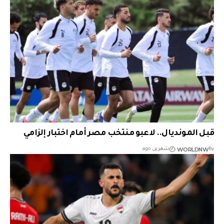
قبل المونديال.. لاعبو منتخب مصر أمام اختبار إلزامي
WORLDNW
By
شهرين ago