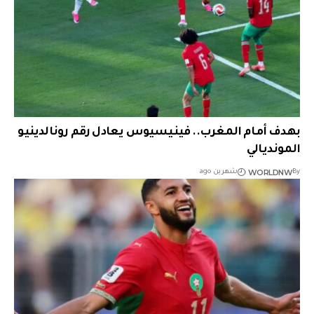
بهدف أمام المغرب.. فينيسيوس يعادل رقم رونالدينيو
المونديالي
WORLDNW
By
شهرين ago