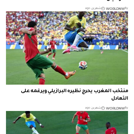
WORLDNW
By
شهرين ago
منتخب المغرب يحرج نظيره البرازيلي ويرغمه على
التعادل
WORLDNW
By
شهرين ago