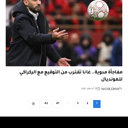
مفاجأة مدوية.. غانا تقترب من التوقيع مع الركراكي
للمونديال
WORLDNW
By
4 أشهر ago
42
41
…
3
2
1