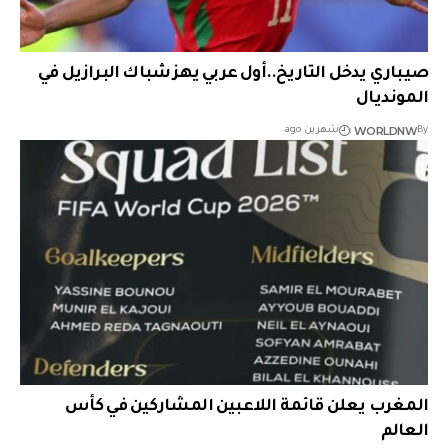
صيباري يدخل التاريخ..أول عربي يهز شباك البرازيل في
المونديال
WORLDNW
By
شهرين ago
المغرب يعلن قائمة اللاعبين المشاركين في كأس
العالم