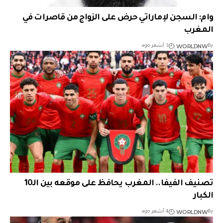
وام: السجن لإماراتي حرض على الزواج من قاصرات في
المغرب
WORLDNW
By
3 أشهر ago
تصنيف الفيفا.. المغرب يحافظ على موقعه بين الـ10
الكبار
WORLDNW
By
4 أشهر ago