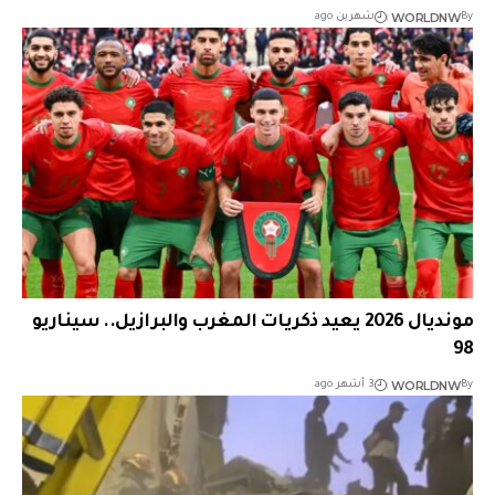
WORLDNW
By
شهرين ago
مونديال 2026 يعيد ذكريات المغرب والبرازيل.. سيناريو
98
WORLDNW
By
3 أشهر ago