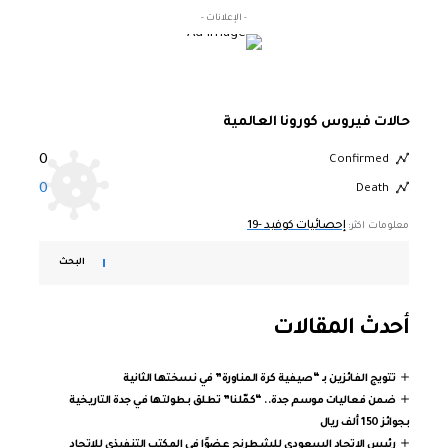
- الإعلانات -
حالات فيروس كورونا العالمية
0
Confirmed
0
Death
إحصائيات كوفيد -19
معلومات اكثر:
البحث
أحدث المقالات
تتويج الفائزين بـ “صيفية كرة المناورة” في نسختها الثانية
ضمن فعاليات موسم جدة.. “كمّلنا” تطلق بطولتها في جدة التاريخية
بجوائز 150 ألف ريال
رئيس الاتحاد السعودي للشطرنج عضوًا في المكتب التنفيذي للاتحاد