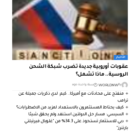
الأخبار
عقوبات أوروبية جديدة تضرب شبكة الشحن
الروسية.. ماذا تشمل؟
WORLDNW
By
سنة واحدة ago
منفتح على محادثات مع أميركا.. كيم: لدي ذكريات جميلة عن
ترامب
كيف يحتاط المستثمرون بالاستعداد لمزيد من الاضطرابات؟
السيسي: مسار حل الدولتين استنفد ولم يحقق شيئا
دبي للاستثمار تستحوذ على 34.3% من "غلوبال فيرتيلتي
بارتنرز"