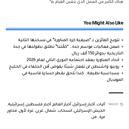
هناك الكثير من العمل الذي يتعين القيام به”.
You Might Also Like
تتويج الفائزين بـ “صيفية كرة المناورة” في نسختها الثانية
ضمن فعاليات موسم جدة.. “كمّلنا” تطلق بطولتها في جدة
التاريخية بجوائز 150 ألف ريال
اتحاد المناورة يعقد اجتماعه الدوري الثاني لعام 2026
روبيو: واشنطن لن تفعل شيئا يقوض أمن الحلفاء في الخليج
بسداسية نظيفة.. كندا تُلحق بقطر خسارة قاسية في
المونديال
آليات
,
أخبار إسرائيل
,
أخبار العالم
,
أخبار فلسطين
,
إسرائيلية
,
TAGGED:
الجيش الإسرائيلي
,
انسحاب
,
شمال
,
غربي
,
غزة
,
لأول
,
محاور
,
مرة.
,
من