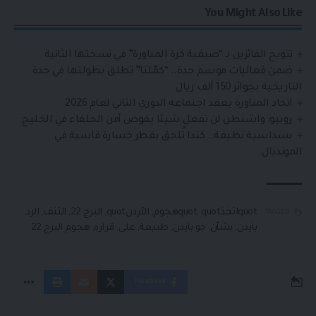
You Might Also Like
تتويج الفائزين بـ “صيفية كرة المناورة” في نسختها الثانية
ضمن فعاليات موسم جدة.. “كمّلنا” تطلق بطولتها في جدة
التاريخية بجوائز 150 ألف ريال
اتحاد المناورة يعقد اجتماعه الدوري الثاني لعام 2026
روبيو: واشنطن لن تفعل شيئا يقوض أمن الحلفاء في الخليج
بسداسية نظيفة.. كندا تُلحق بقطر خسارة قاسية في
المونديال
quotاتخذquot
quotهجوم
,
,
الأردنquot
,
البرج 22
,
التنف
,
الرد
,
TAGGED:
بايدن
,
بشأن
,
جو بايدن
,
طبيعة
,
على
,
قراره
,
هجوم البرج 22
Facebook