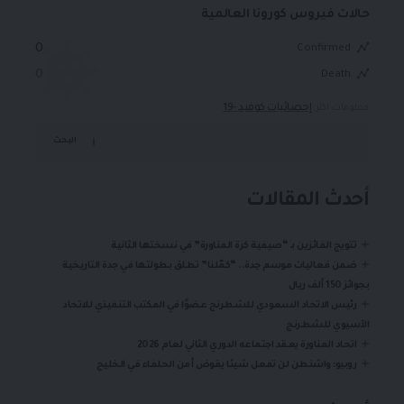
حالات فيروس كورونا العالمية
0
Confirmed
0
Death
إحصائيات كوفيد -19
معلومات اكثر:
البحث
أحدث المقالات
تتويج الفائزين بـ “صيفية كرة المناورة” في نسختها الثانية
ضمن فعاليات موسم جدة.. “كمّلنا” تطلق بطولتها في جدة التاريخية
بجوائز 150 ألف ريال
رئيس الاتحاد السعودي للشطرنج عضوًا في المكتب التنفيذي للاتحاد
الآسيوي للشطرنج
اتحاد المناورة يعقد اجتماعه الدوري الثاني لعام 2026
روبيو: واشنطن لن تفعل شيئا يقوض أمن الحلفاء في الخليج