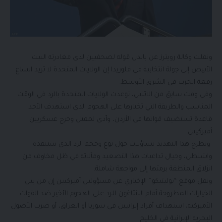
ونقلت وكالة رويترز عن بايدن قوله لصحفيين لدى مغادرته البيت
الأبيض إلى جولة انتخابية في فلوريدا إن الولايات المتحدة لا تريد اتساع
رقعة الحرب في الشرق الأوسط.
وفي وقت سابق من الاثنين، توعدت الولايات المتحدة بالرد في الوقت
المناسب والطريقة التي تختارها على الهجوم الذي استهدف الأحد
قاعدة تستضيف قواتها في الأردن، وأدى لمقتل وجرح عسكريين
أميركيين.
ويطرح هذا التهديد تساؤلات حول نوع وحجم الرد الذي ستنفذه
واشنطن، وحيال تداعيات هذا التصعيد ومآلاته في ظل مخاوف من
انزلاق المنطقة برمتها إلى مواجهة شاملة.
ونقل موقع “بوليتيكو” الإخباري عن مسؤولين أميركيين إن من بين
الخيارات المطروحة أمام البنتاغون للرد على الهجوم الأخير ضد القوات
الأميركية، استهداف أفراد إيرانيين في سوريا أو العراق، أو ضرب الأصول
البحرية الإيرانية في الخليج.