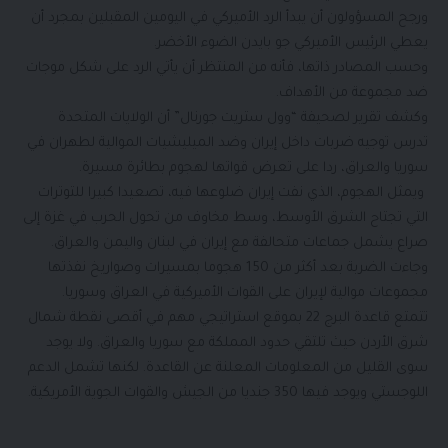
ورجح المسؤولون أن يبدأ الرد الأميركي في اليومين المقبلين بمجرد أن
يعطي الرئيس الأميركي جو بايدن الضوء الأخضر.
وحسب المصادر ذاتها، فأنه من المنتظر أن يأتي الرد على شكل موجات
ضد مجموعة من الأهداف.
وكشف تقرير لصحيفة “وول ستريت جورنال” أن الولايات المتحدة
تدرس توجيه ضربات داخل إيران وضد الميليشيات الموالية لطهران في
سوريا والعراق، ردا على تعرض قواتها لهجوم بطائرة مسيرة.
ويمثل الهجوم، الذي نفت إيران ضلوعها فيه، تصعيدا كبيرا للتوترات
التي تجتاح الشرق الأوسط، وسط مخاوف من تحول الحرب في غزة إلى
صراع يشمل جماعات متحالفة مع إيران في لبنان واليمن والعراق.
وجاءت الضربة بعد أكثر من 150 هجوما بمسيرات وصواريخ نفذتها
مجموعات موالية لإيران على القوات الأميركية في العراق وسوريا.
تتمتع قاعدة البرج 22 بموقع استراتيجي مهم في أقصى نقطة شمال
شرق الأردن حيث تلتقي حدود المملكة مع سوريا والعراق. ولا يوجد
سوى القليل من المعلومات المعلنة عن القاعدة. لكنها تشمل الدعم
اللوجستي ويوجد فيها 350 جنديا من الجيش والقوات الجوية الأمريكية.