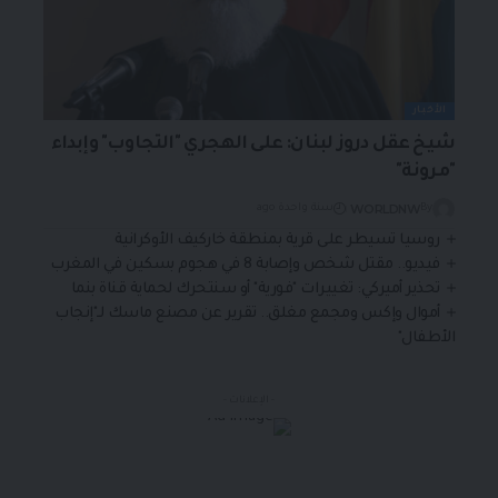
الأخبار
شيخ عقل دروز لبنان: على الهجري "التجاوب" وإبداء
"مرونة"
WORLDNW
By
سنة واحدة ago
روسيا تسيطر على قرية بمنطقة خاركيف الأوكرانية
فيديو.. مقتل شخص وإصابة 8 في هجوم بسكين في المغرب
تحذير أميركي: تغييرات "فورية" أو سنتحرك لحماية قناة بنما
أموال وإكس ومجمع مغلق.. تقرير عن مصنع ماسك لـ"إنجاب
الأطفال"
- الإعلانات -