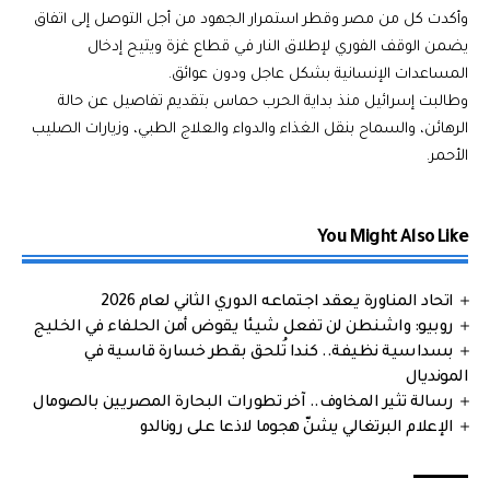
وأكدت كل من مصر وقطر استمرار الجهود من أجل التوصل إلى اتفاق
يضمن الوقف الفوري لإطلاق النار في قطاع غزة ويتيح إدخال
المساعدات الإنسانية بشكل عاجل ودون عوائق.
وطالبت إسرائيل منذ بداية الحرب حماس بتقديم تفاصيل عن حالة
الرهائن، والسماح بنقل الغذاء والدواء والعلاج الطبي، وزيارات الصليب
الأحمر.
You Might Also Like
اتحاد المناورة يعقد اجتماعه الدوري الثاني لعام 2026
روبيو: واشنطن لن تفعل شيئا يقوض أمن الحلفاء في الخليج
بسداسية نظيفة.. كندا تُلحق بقطر خسارة قاسية في
المونديال
رسالة تثير المخاوف.. آخر تطورات البحارة المصريين بالصومال
الإعلام البرتغالي يشنّ هجوما لاذعا على رونالدو