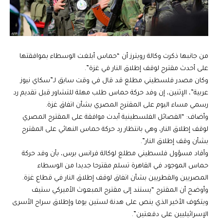
من جانبها ذكرت وكالة رويترز أن “
حماس أبلغت الوسطاء بموافقتها
على أحدث مقترح لوقف إطلاق النار في غزة”.
وكان مصدر فلسطيني مطلع قد قال في وقت سابق لـ”سكاي نيوز
عربية”، الإثنين، إن وفد حركة حماس طلب مهلة للتشاور قبل تقديم رد
رسمي مساء اليوم على المقترح المصري بشأن اتفاق غزة.
وأضاف: “الفصائل الفلسطينية أبدت موافقة على المقترح المصري
لوقف إطلاق النار، وهي بانتظار رد حركة حماس النهائي على المقترح
بشأن وقف إطلاق النار”.
وأفاد مسؤول فلسطيني مطلع لوكالة فرانس برس، بأن وفد حركة
حماس الموجود في القاهرة تسلم مقترحا جديدا من الوسطاء
المصريين والقطريين بشأن اتفاق لوقف إطلاق النار في قطاع غزة.
وأوضح أن المقترح “يستند إلى مقترح المبعوث الأميركي ستيف
ويتكوف الأخير الذي ينص على هدنة لستين يوما وإطلاق سراح الأسرى
الإسرائيليين على دفعتين”.