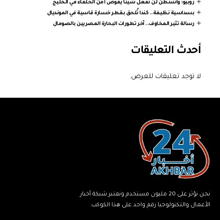
روبيو: واشنطن لن تفعل شيئا يقوض أمن الحلفاء في الخليج
بسداسية نظيفة.. كندا تُلحق بقطر خسارة قاسية في المونديال
رسالة تثير المخاوف.. آخر تطورات البحارة المصريين بالصومال
أحدث التعليقات
لا توجد تعليقات للعرض.
نحن نؤثر على 20 مليون مستخدم ونعتبر شبكة أخبار
الأعمال والتكنولوجيا رقم واحد على هذا الكوكب.