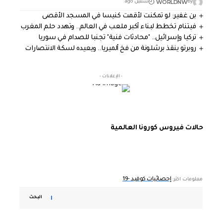
WORLDNW
By
سنتين ago
بن غفير: لو تمكنت لأقمت كنيسا في المسجد الأقصى
فيتنام تخطط لبناء أكبر ملعب في العالم.. وتهدد حلم المغرب
تركيا وإسرائيل.. "محادثات فنية" تجنبا للصدام في سوريا
روبرتو ينقذ برشلونة من فخ ألميريا.. ويعيده لسكة الانتصارات
- الإعلانات -
حالات فيروس كورونا العالمية
إحصائيات كوفيد -19
معلومات اكثر:
البحث