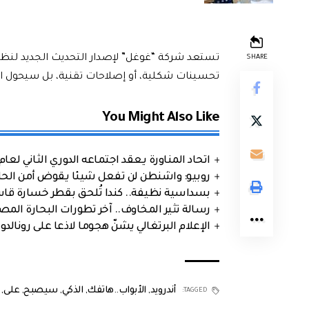
SHARE
تحسينات شكلية، أو إصلاحات تقنية، بل سيحول 
You Might Also Like
اتحاد المناورة يعقد اجتماعه الدوري الثاني لعام 2026
روبيو: واشنطن لن تفعل شيئا يقوض أمن الحلف
بسداسية نظيفة.. كندا تُلحق بقطر خسارة قاس
رسالة تثير المخاوف.. آخر تطورات البحارة الم
الإعلام البرتغالي يشنّ هجوما لاذعا على رونالدو
أندرويد
,
الأبواب..هاتفك
,
الذكي
,
سيصبح
,
على
,
TAGGED: