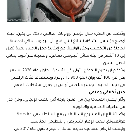
وكُشف عن الفكرة خلال مؤتمر الروبوتات العالمي 2025 في بكين، حيث
أوضح مؤسس الشركة، تشانغ تشي فنغ، أن الروبوت يحاكي العملية
الكاملة من التخصيب وحتى الولادة، مع إمكانية حمل الجنين لمدة تصل
إلى 10 أشهر في بيئة سائل أمينوسي صناعي، وتغذيته عبر أنبوب يحاكي
الحبل السري.
ويتوقع أن يطرح النموذج الأولي في الأسواق بحلول عام 2026، بسعر
يقل عن 100 ألف يوان (نحو 13,900 دولار)، ويستهدف فئات الراغبين
في تجنب الأعباء الجسدية للحمل أو من يواجهون مشكلات العقم.
جدل أخلاقي وعلمي
وأثار الإعلان انقساما بين من اعتبره بارقة أمل للطب الإنجابي، ومن حذر
من تداعياته الأخلاقية والقانونية.
وأكد تشانغ أن المشروع قيد النقاش مع السلطات في مقاطعة
غوانغدونغ، لبحث الإطار التشريعي والتنظيمي المناسب.
وليست الأرحام الصناعية جديدة تماما، إذ نجح باحثون عام 2017 في