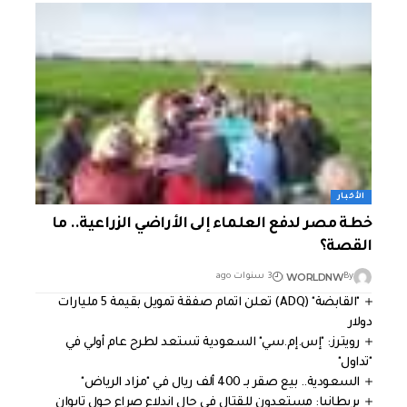
الأخبار
خطة مصر لدفع العلماء إلى الأراضي الزراعية.. ما
القصة؟
WORLDNW
By
3 سنوات ago
"القابضة" (ADQ) تعلن اتمام صفقة تمويل بقيمة 5 مليارات
دولار
رويترز: "إس.إم.سي" السعودية تستعد لطرح عام أولي في
"تداول"
السعودية.. بيع صقر بـ 400 ألف ريال في "مزاد الرياض"
بريطانيا: مستعدون للقتال في حال اندلاع صراع حول تايوان