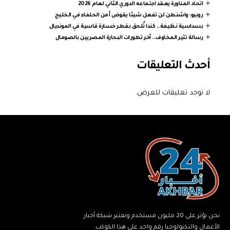
اتحاد المناورة يعقد اجتماعه الدوري الثاني لعام 2026
روبيو: واشنطن لن تفعل شيئا يقوض أمن الحلفاء في الخليج
بسداسية نظيفة.. كندا تُلحق بقطر خسارة قاسية في المونديال
رسالة تثير المخاوف.. آخر تطورات البحارة المصريين بالصومال
أحدث التعليقات
لا توجد تعليقات للعرض.
نحن نؤثر على 20 مليون مستخدم ونعتبر شبكة أخبار
الأعمال والتكنولوجيا رقم واحد على هذا الكوكب.