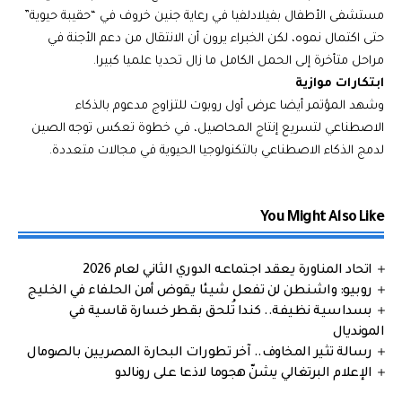
مستشفى الأطفال بفيلادلفيا في رعاية جنين خروف في “حقيبة حيوية”
حتى اكتمال نموه، لكن الخبراء يرون أن الانتقال من دعم الأجنة في
مراحل متأخرة إلى الحمل الكامل ما زال تحديا علميا كبيرا.
ابتكارات موازية
وشهد المؤتمر أيضا عرض أول روبوت للتزاوج مدعوم بالذكاء
الاصطناعي لتسريع إنتاج المحاصيل، في خطوة تعكس توجه الصين
لدمج الذكاء الاصطناعي بالتكنولوجيا الحيوية في مجالات متعددة.
You Might Also Like
اتحاد المناورة يعقد اجتماعه الدوري الثاني لعام 2026
روبيو: واشنطن لن تفعل شيئا يقوض أمن الحلفاء في الخليج
بسداسية نظيفة.. كندا تُلحق بقطر خسارة قاسية في
المونديال
رسالة تثير المخاوف.. آخر تطورات البحارة المصريين بالصومال
الإعلام البرتغالي يشنّ هجوما لاذعا على رونالدو