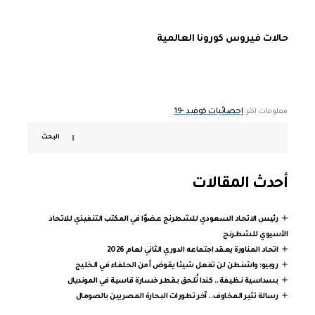
حالات فيروس كورونا العالمية
إحصائيات كوفيد -19
معلومات اكثر:
البحث
أحدث المقالات
رئيس الاتحاد السعودي للشطرنج عضوًا في المكتب التنفيذي للاتحاد
الآسيوي للشطرنج
اتحاد المناورة يعقد اجتماعه الدوري الثاني لعام 2026
روبيو: واشنطن لن تفعل شيئا يقوض أمن الحلفاء في الخليج
بسداسية نظيفة.. كندا تُلحق بقطر خسارة قاسية في المونديال
رسالة تثير المخاوف.. آخر تطورات البحارة المصريين بالصومال