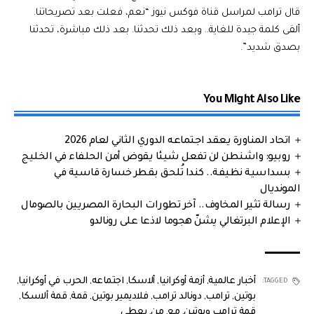
قال ترامب لمراسل قناة فوكس نيوز “نعم، فعلت بعد تصريحاتنا.
ألقى كلمة جيدة للغاية.. وبعد ذلك تحدثنا. بعد ذلك مباشرة، تحدثنا
بصدق شديد”.
You Might Also Like
اتحاد المناورة يعقد اجتماعه الدوري الثاني لعام 2026
روبيو: واشنطن لن تفعل شيئا يقوض أمن الحلفاء في الخليج
بسداسية نظيفة.. كندا تُلحق بقطر خسارة قاسية في
المونديال
رسالة تثير المخاوف.. آخر تطورات البحارة المصريين بالصومال
الإعلام البرتغالي يشنّ هجوما لاذعا على رونالدو
أخبار عالمية
,
أزمة أوكرانيا
,
ألاسكا
,
اجتماعه
,
الحرب في أوكرانيا
,
TAGGED:
بوتين
,
ترامب
,
دونالد ترامب
,
فلاديمير بوتين
,
قمة
,
قمة ألاسكا
,
قمة ترامب وبوتين
,
مع
,
من
,
يعطي