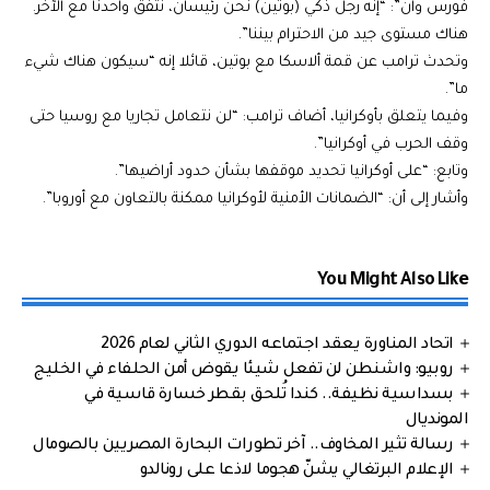
فورس وان”: “إنه رجل ذكي (بوتين) نحن رئيسان، نتفق واحدنا مع الآخر.
هناك مستوى جيد من الاحترام بيننا”.
وتحدث ترامب عن قمة ألاسكا مع بوتين، قائلا إنه “سيكون هناك شيء
ما”.
وفيما يتعلق بأوكرانيا، أضاف ترامب: “لن نتعامل تجاريا مع روسيا حتى
وقف الحرب في أوكرانيا”.
وتابع: “على أوكرانيا تحديد موقفها بشأن حدود أراضيها”.
وأشار إلى أن: “الضمانات الأمنية لأوكرانيا ممكنة بالتعاون مع أوروبا”.
You Might Also Like
اتحاد المناورة يعقد اجتماعه الدوري الثاني لعام 2026
روبيو: واشنطن لن تفعل شيئا يقوض أمن الحلفاء في الخليج
بسداسية نظيفة.. كندا تُلحق بقطر خسارة قاسية في
المونديال
رسالة تثير المخاوف.. آخر تطورات البحارة المصريين بالصومال
الإعلام البرتغالي يشنّ هجوما لاذعا على رونالدو