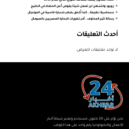
اتحاد المناورة يعقد اجتماعه الدوري الثاني لعام 2026
روبيو: واشنطن لن تفعل شيئا يقوض أمن الحلفاء في الخليج
بسداسية نظيفة.. كندا تُلحق بقطر خسارة قاسية في المونديال
رسالة تثير المخاوف.. آخر تطورات البحارة المصريين بالصومال
أحدث التعليقات
لا توجد تعليقات للعرض.
نحن نؤثر على 20 مليون مستخدم ونعتبر شبكة أخبار
الأعمال والتكنولوجيا رقم واحد على هذا الكوكب.