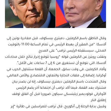
وقال الناطق باسم الكرملين، دميتري بيسكوف، قبل مغادرة بوتين إلى
ألاسكا: “من المقرر أن يهبط الرئيس في تمام الساعة 11:00 بالتوقيت
المحلي، سيستقبله الرئيس ترامب” على المدرج.
ونقلت رويترز عن الكرملين قوله: “روسيا تتوقع إحراز نتائج خلال محادثات
ألاسكا، التي نتوقع أن تستغرق من 6 إلى 7 ساعات على الأقل”.
وأفاد الكرملين، في وقت سابق، الجمعة، أن القمة ستتناول الحرب في
أوكرانيا، إضافة إلى ملفات التجارة والتعاون الاقتصادي والأمن العالمي.
وقال المتحدث باسم الكرملين ديمتري بيسكوف، إنه لن يصدر بيان
مشترك بعد القمة، فيما أكد ترامب أن اجتماعا آخر يضم الرئيس
الأوكراني فولوديمير زيلينسكي سيكون ضروريا قبل أي اتفاق لوقف
إطلاق النار.
وقبيل بداية الرحلة إلى أنكوريج، قال ترامب للمراسلين في طائرة “إير