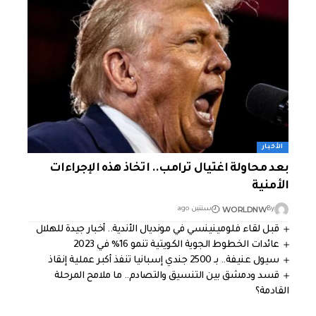
الأخبار
بعد محاولة اغتيال ترامب.. اتخاذ هذه الإجراءات
الأمنية
WORLDNW
By
سنتين ago
قبل لقاء فلومينينسي في مونديال الأندية.. أخبار جيدة للهلال
عائدات الخطوط الجوية الكويتية تنمو 16% في 2023
سيول عنيفة.. بـ 2500 جندي إسبانيا تنفذ أكبر عملية إنقاذ
قسد ودمشق بين التنسيق والتصادم.. ما ملامح المرحلة
القادمة؟