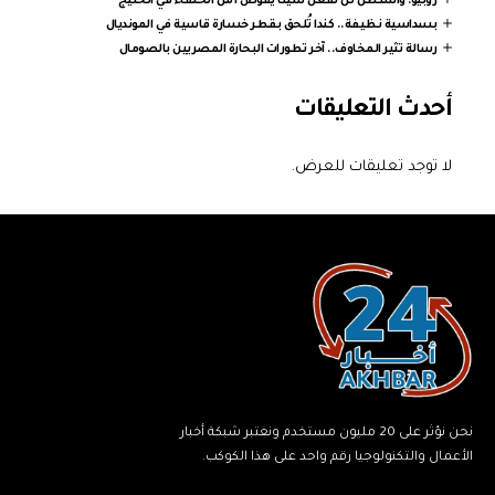
روبيو: واشنطن لن تفعل شيئا يقوض أمن الحلفاء في الخليج
بسداسية نظيفة.. كندا تُلحق بقطر خسارة قاسية في المونديال
رسالة تثير المخاوف.. آخر تطورات البحارة المصريين بالصومال
أحدث التعليقات
لا توجد تعليقات للعرض.
نحن نؤثر على 20 مليون مستخدم ونعتبر شبكة أخبار
الأعمال والتكنولوجيا رقم واحد على هذا الكوكب.