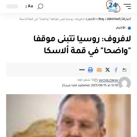
Aa
أخبار 24 | 24AkHbaR
>
Blog
>
الأخبار
>
لافروف: روسيا تتبنى موقفا "واضحا" في قمة ألاسكا
الأخبار
لافروف: روسيا تتبنى موقفا
"واضحا" في قمة ألاسكا
WORLDNW
12 شهر ago
Last updated: 2025/08/15 at 12:18 مساءً