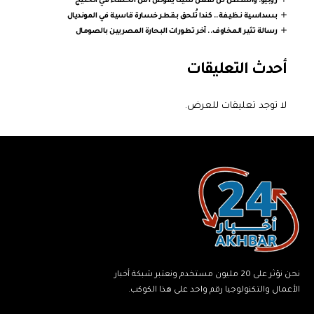
روبيو: واشنطن لن تفعل شيئا يقوض أمن الحلفاء في الخليج
بسداسية نظيفة.. كندا تُلحق بقطر خسارة قاسية في المونديال
رسالة تثير المخاوف.. آخر تطورات البحارة المصريين بالصومال
أحدث التعليقات
لا توجد تعليقات للعرض.
نحن نؤثر على 20 مليون مستخدم ونعتبر شبكة أخبار
الأعمال والتكنولوجيا رقم واحد على هذا الكوكب.