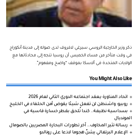
ذكر وزير الخارجية الروسي سيرغي لافروف لدى صوله إلى مدينة أنكوراج
في وقت متأخر من مساء الخميس أن روسيا تتجه إلى محادثاتها مع
الولايات المتحدة في ألاسكا بموقف “واضح ومفهوم”.
You Might Also Like
اتحاد المناورة يعقد اجتماعه الدوري الثاني لعام 2026
روبيو: واشنطن لن تفعل شيئا يقوض أمن الحلفاء في الخليج
بسداسية نظيفة.. كندا تُلحق بقطر خسارة قاسية في
المونديال
رسالة تثير المخاوف.. آخر تطورات البحارة المصريين بالصومال
الإعلام البرتغالي يشنّ هجوما لاذعا على رونالدو