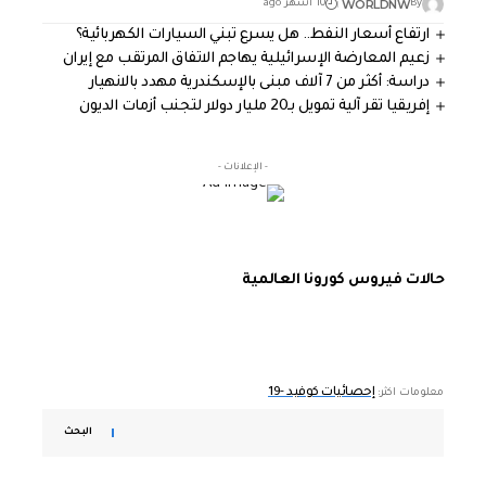
WORLDNW
By
10 أشهر ago
ارتفاع أسعار النفط.. هل يسرع تبني السيارات الكهربائية؟
زعيم المعارضة الإسرائيلية يهاجم الاتفاق المرتقب مع إيران
دراسة: أكثر من 7 آلاف مبنى بالإسكندرية مهدد بالانهيار
إفريقيا تقر آلية تمويل بـ20 مليار دولار لتجنب أزمات الديون
- الإعلانات -
حالات فيروس كورونا العالمية
إحصائيات كوفيد -19
معلومات اكثر:
البحث