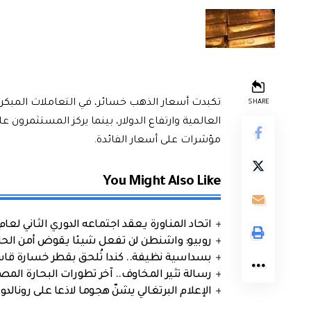
تكبدت أسعار الذهب خسائر، في التعاملات المبكرة
SHARE
العالمية وارتفاع الدولار، بينما يركز المستثمرون
مؤشرات على أسعار الفائدة.
You Might Also Like
اتحاد المناورة يعقد اجتماعه الدوري الثاني لعام 2026
روبيو: واشنطن لن تفعل شيئا يقوض أمن الحلف
بسداسية نظيفة.. كندا تُلحق بقطر خسارة قاس
رسالة تثير المخاوف.. آخر تطورات البحارة الم
الإعلام البرتغالي يشنّ هجوما لاذعا على رونالدو