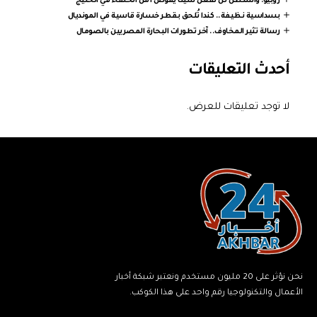
روبيو: واشنطن لن تفعل شيئا يقوض أمن الحلفاء في الخليج
بسداسية نظيفة.. كندا تُلحق بقطر خسارة قاسية في المونديال
رسالة تثير المخاوف.. آخر تطورات البحارة المصريين بالصومال
أحدث التعليقات
لا توجد تعليقات للعرض.
نحن نؤثر على 20 مليون مستخدم ونعتبر شبكة أخبار
الأعمال والتكنولوجيا رقم واحد على هذا الكوكب.