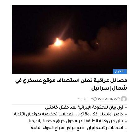
الأخبار
فصائل عراقية تعلن استهداف موقع عسكري في
شمال إسرائيل
WORLDNW
By
سنتين ago
أول بيان للحكومة الإيرانية بعد مقتل خامنئي
كاميرا وتسلل ذكي و8 ثوان.. تعديلات تحكيمية بمونديال الأندية
بيان من وكالة الطاقة الذرية حول حريق محطة زابورجيا
انتخابات رئاسة إيران.. فتح مراكز اقتراع الجولة الثانية