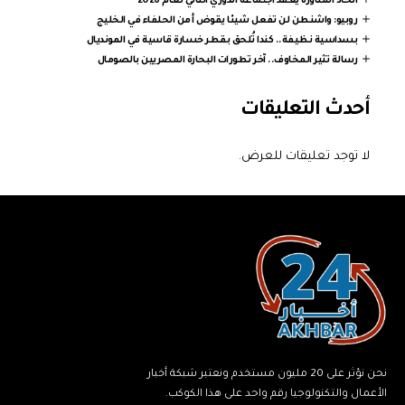
اتحاد المناورة يعقد اجتماعه الدوري الثاني لعام 2026
روبيو: واشنطن لن تفعل شيئا يقوض أمن الحلفاء في الخليج
بسداسية نظيفة.. كندا تُلحق بقطر خسارة قاسية في المونديال
رسالة تثير المخاوف.. آخر تطورات البحارة المصريين بالصومال
أحدث التعليقات
لا توجد تعليقات للعرض.
نحن نؤثر على 20 مليون مستخدم ونعتبر شبكة أخبار
الأعمال والتكنولوجيا رقم واحد على هذا الكوكب.