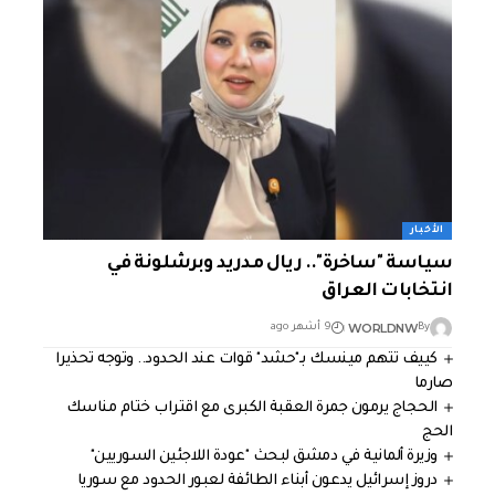
الأخبار
سياسة "ساخرة".. ريال مدريد وبرشلونة في
انتخابات العراق
WORLDNW
By
9 أشهر ago
كييف تتهم مينسك بـ"حشد" قوات عند الحدود.. وتوجه تحذيرا
صارما
الحجاج يرمون جمرة العقبة الكبرى مع اقتراب ختام مناسك
الحج
وزيرة ألمانية في دمشق لبحث "عودة اللاجئين السوريين"
دروز إسرائيل يدعون أبناء الطائفة لعبور الحدود مع سوريا