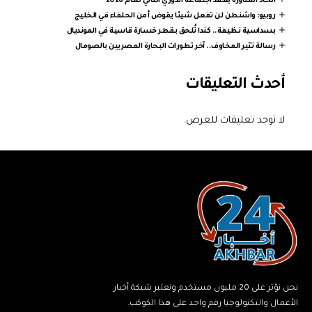
اتحاد المناورة يعقد اجتماعه الدوري الثاني لعام 2026
روبيو: واشنطن لن تفعل شيئا يقوض أمن الحلفاء في الخليج
بسداسية نظيفة.. كندا تُلحق بقطر خسارة قاسية في المونديال
رسالة تثير المخاوف.. آخر تطورات البحارة المصريين بالصومال
أحدث التعليقات
لا توجد تعليقات للعرض.
نحن نؤثر على 20 مليون مستخدم ونعتبر شبكة أخبار
الأعمال والتكنولوجيا رقم واحد على هذا الكوكب.