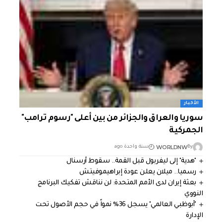
الأخبار
سوريا والعراق والجزائر من بين أعلى "رسوم ترامب"
الجمركية
WORLDNW
By
سنة واحدة ago
"هدية" إلى ليفربول قبل القمة.. سقوط أرسنال
رسميا.. ميلان يعلن عودة إبراهيموفيتش
بعثة إيران لدى الأمم المتحدة: لن نناقش تفكيك البرنامج
النووي
"أبوظبي العالمي" يسجل 36% نمواً في حجم الأصول تحت
الإدارة