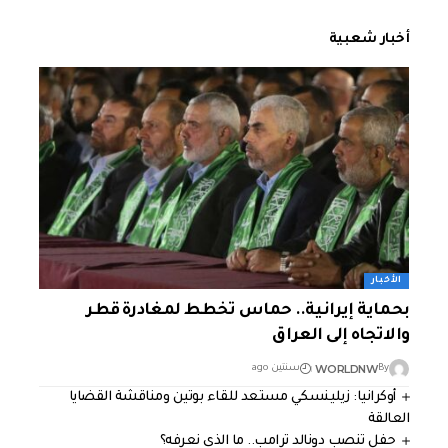
أخبار شعبية
الأخبار
بحماية إيرانية.. حماس تخطط لمغادرة قطر
والاتجاه إلى العراق
WORLDNW
By
سنتين ago
أوكرانيا: زيلينسكي مستعد للقاء بوتين ومناقشة القضايا
العالقة
حفل تنصب دونالد ترامب.. ما الذي نعرفه؟