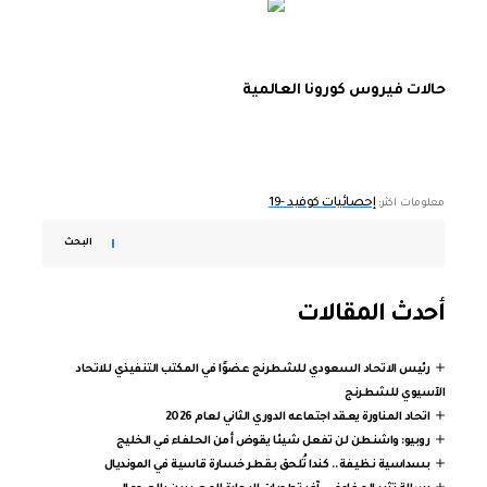
حالات فيروس كورونا العالمية
إحصائيات كوفيد -19
معلومات اكثر:
البحث
أحدث المقالات
رئيس الاتحاد السعودي للشطرنج عضوًا في المكتب التنفيذي للاتحاد
الآسيوي للشطرنج
اتحاد المناورة يعقد اجتماعه الدوري الثاني لعام 2026
روبيو: واشنطن لن تفعل شيئا يقوض أمن الحلفاء في الخليج
بسداسية نظيفة.. كندا تُلحق بقطر خسارة قاسية في المونديال