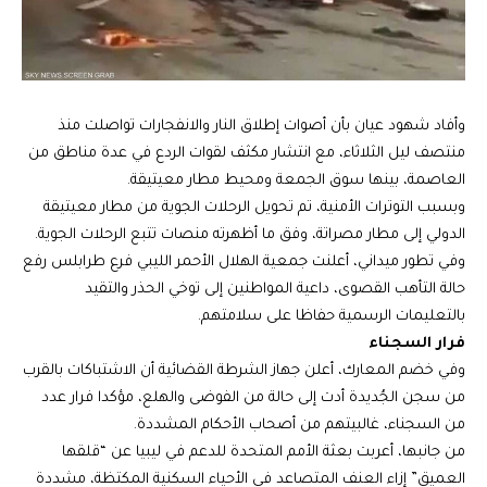
وأفاد شهود عيان بأن أصوات إطلاق النار والانفجارات تواصلت منذ
منتصف ليل الثلاثاء، مع انتشار مكثف لقوات الردع في عدة مناطق من
العاصمة، بينها سوق الجمعة ومحيط مطار معيتيقة.
وبسبب التوترات الأمنية، تم تحويل الرحلات الجوية من مطار معيتيقة
الدولي إلى مطار مصراتة، وفق ما أظهرته منصات تتبع الرحلات الجوية.
وفي تطور ميداني، أعلنت جمعية الهلال الأحمر الليبي فرع طرابلس رفع
حالة التأهب القصوى، داعية المواطنين إلى توخي الحذر والتقيد
بالتعليمات الرسمية حفاظا على سلامتهم.
فرار السجناء
وفي خضم المعارك، أعلن جهاز الشرطة القضائية أن الاشتباكات بالقرب
من سجن الجُديدة أدت إلى حالة من الفوضى والهلع، مؤكدا فرار عدد
من السجناء، غالبيتهم من أصحاب الأحكام المشددة.
من جانبها، أعربت بعثة الأمم المتحدة للدعم في ليبيا عن “قلقها
العميق” إزاء العنف المتصاعد في الأحياء السكنية المكتظة، مشددة