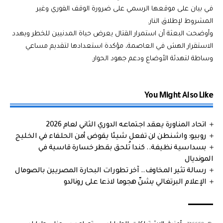
في بيان على موقعها الرسمي على ضرورة الوقف الفوري وغير
المشروط لإطلاق النار.
وأوضحت البعثة أن استمرار القتال يعرض حياة المدنيين للخطر ويهدد
الاستقرار الهش في العاصمة، مؤكدة استعدادها لتقديم مساعي
وساطة لتهدئة الأوضاع ودعم جهود الحوار.
You Might Also Like
اتحاد المناورة يعقد اجتماعه الدوري الثاني لعام 2026
روبيو: واشنطن لن تفعل شيئا يقوض أمن الحلفاء في الخليج
بسداسية نظيفة.. كندا تُلحق بقطر خسارة قاسية في
المونديال
رسالة تثير المخاوف.. آخر تطورات البحارة المصريين بالصومال
الإعلام البرتغالي يشنّ هجوما لاذعا على رونالدو