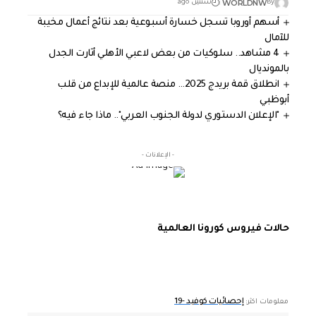
WORLDNW
By
سنتين ago
أسهم أوروبا تسجل خسارة أسبوعية بعد نتائج أعمال مخيبة
للآمال
4 مشاهد.. سلوكيات من بعض لاعبي الأهلي أثارت الجدل
بالمونديال
انطلاق قمة بريدج 2025… منصة عالمية للإبداع من قلب
أبوظبي
"الإعلان الدستوري لدولة الجنوب العربي".. ماذا جاء فيه؟
- الإعلانات -
حالات فيروس كورونا العالمية
إحصائيات كوفيد -19
معلومات اكثر: