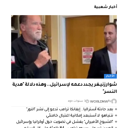
أخبار شعبية
الأخبار
شوارزنيغر يجدد دعمه لإسرائيل.. وهذه دلالة "هدية
النسر"
WORLDNW
By
3 سنوات ago
بعد حادثة أستراليا.. إيفانكا ترامب تدعو إلى نشر "النور"
نتنياهو: لا أستبعد إمكانية اغتيال خامنئي
"الشيوخ الأميركي" يفشل في تصويت حول أوكرانيا وإسرائيل