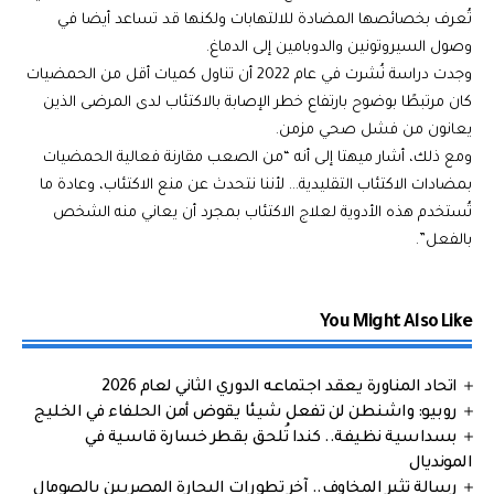
تُعرف بخصائصها المضادة للالتهابات ولكنها قد تساعد أيضا في
وصول السيروتونين والدوبامين إلى الدماغ.
وجدت دراسة نُشرت في عام 2022 أن تناول كميات أقل من الحمضيات
كان مرتبطًا بوضوح بارتفاع خطر الإصابة بالاكتئاب لدى المرضى الذين
يعانون من فشل صحي مزمن.
ومع ذلك، أشار ميهتا إلى أنه “من الصعب مقارنة فعالية الحمضيات
بمضادات الاكتئاب التقليدية… لأننا نتحدث عن منع الاكتئاب، وعادة ما
تُستخدم هذه الأدوية لعلاج الاكتئاب بمجرد أن يعاني منه الشخص
بالفعل”.
You Might Also Like
اتحاد المناورة يعقد اجتماعه الدوري الثاني لعام 2026
روبيو: واشنطن لن تفعل شيئا يقوض أمن الحلفاء في الخليج
بسداسية نظيفة.. كندا تُلحق بقطر خسارة قاسية في
المونديال
رسالة تثير المخاوف.. آخر تطورات البحارة المصريين بالصومال