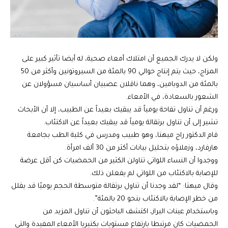
ولكن لا يدرك الجميع أن امتلاك أمعاء صحية، له أيضا تأثير كبير على
المزاج، حيث يتم إنتاج حوالي 90 بالمئة من السيروتونين وأكثر من 50
بالمئة من الدوبامين، وهما ناقلان عصبيان أساسيان مسؤولان عن
الشعور بالسعادة، في الأمعاء.
ورغم أن تناول تفاحة يومياً قد يبقيك بعيداً عن الطبيب، إلا أن الأبحاث
تشير إلى أن تناول برتقالة يومياً قد يبقيك بعيداً عن الاكتئاب.
قام الدكتور راج ميهتا، وهو طبيب ومدرس في كلية الطب بجامعة
هارفارد، وزملاؤه بتحليل بيانات أكثر من 30 ألف امرأة.
ووجدوا أن النساء اللواتي تناولن الكثير من الحمضيات كن أقل عرضة
للإصابة بالاكتئاب من اللواتي لم يفعلن ذلك.
وقال ميهتا: “لقد وجدنا أن تناول برتقالة متوسطة الحجم يوميًا قد يقلل
من خطر الإصابة بالاكتئاب بنحو 20 بالمئة”.
وباستخدام عينات البراز، اكتشف الباحثون أن تناول المزيد من
الحمضيات كان مرتبطا بارتفاع مستويات بكتيريا الأمعاء المفيدة والتي