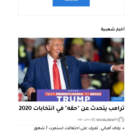
أخبار شعبية
الأخبار
ترامب يتحدث عن "حقه" في انتخابات 2020
WORLDNW
By
سنتين ago
زفاف أمباني.. تعرف على احتفالات استمرت 7 شهور