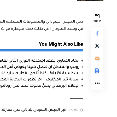
دخل الجيش السوداني والمجموعات المسلحة المتحا
SHARE
في وسط السودان التي ظلت تحت سيطرة قوات الد
You Might Also Like
اتحاد المناورة يعقد اجتماعه الدوري الثاني لعام 2026
روبيو: واشنطن لن تفعل شيئا يقوض أمن الحلف
بسداسية نظيفة.. كندا تُلحق بقطر خسارة قاس
رسالة تثير المخاوف.. آخر تطورات البحارة الم
الإعلام البرتغالي يشنّ هجوما لاذعا على رونالدو
أكبر
,
الجيش
,
السودان
,
بلا
,
ثاني
,
مدن
,
معارك
,
ي
TAGGED: