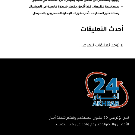
روبيو: واشنطن لن تفعل شيئا يقوض أمن الحلفاء في الخليج
بسداسية نظيفة.. كندا تُلحق بقطر خسارة قاسية في المونديال
رسالة تثير المخاوف.. آخر تطورات البحارة المصريين بالصومال
أحدث التعليقات
لا توجد تعليقات للعرض.
نحن نؤثر على 20 مليون مستخدم ونعتبر شبكة أخبار
الأعمال والتكنولوجيا رقم واحد على هذا الكوكب.