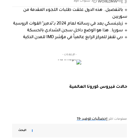
WORLDNW
By
3 سنوات ago
بالتفصيل.. هذه الدول علقت طلبات اللجوء المقدمة من
سوريين
زيلينسكي يعد في رسالته لعام 2024 بـ"تدمير" القوات الروسية
سوريا.. هذا هو الوضع داخل سجن الشدادي بالحسكة
دبي تقفز للمركز الرابع عالمياً في مؤشر IMD للمدن الذكية
- الإعلانات -
حالات فيروس كورونا العالمية
إحصائيات كوفيد -19
معلومات اكثر:
البحث