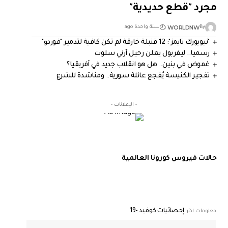
مجرد "قطع حديدية"‭
WORLDNW
By
سنة واحدة ago
"نيويورك تايمز": 12 قنبلة خارقة لم تكن كافية لتدمير "فوردو"
رسميا.. ليفربول يعلن رحيل آرني سلوت
غموض في بنين.. هل هو انقلاب جديد في أفريقيا؟
تفجير الكنيسة يُفجع عائلة سورية.. ومناشدة للشرع
- الإعلانات -
حالات فيروس كورونا العالمية
إحصائيات كوفيد -19
معلومات اكثر: